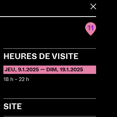
SHOP
D
E
F
MENU
11
HEURES DE VISITE
JEU, 9.1.2025 — DIM, 19.1.2025
18 h – 22 h
SITE