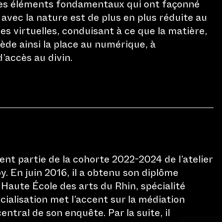
des éléments fondamentaux qui ont façonné
 avec la nature est de plus en plus réduite au
es virtuelles, conduisant à ce que la matière,
ède ainsi la place au numérique, à
’accès au divin.
l'information
Social M
+41 (0)41 227 17 17
hello[at]lichtfestivalluzern.ch
Heures d'ouverture
ent partie de la cohorte 2022-2024 de l’atelier
. En juin 2016, il a obtenu son diplôme
14 à 24 janvier 2027
a Haute École des arts du Rhin, spécialité
Tous les jours de 18.00 – 22.00 h
cialisation met l’accent sur la médiation
ntral de son enquête. Par la suite, il