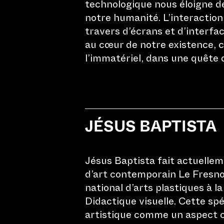
technologique nous éloigne 
notre humanité. L’interaction
travers d’écrans et d’interfac
au cœur de notre existence, c
l’immatériel, dans une quête d
Questions fréquentes
Contact
Médias
Newsletter
JÉSUS BAPTISTA
Conditions générales
Déclaration de protection des
données
Jésus Baptista fait actuellem
Impressum
d’art contemporain Le Fresnoy
Cookie-Richtlinie (EU)
national d’arts plastiques à l
Didactique visuelle. Cette spé
artistique comme un aspect ce