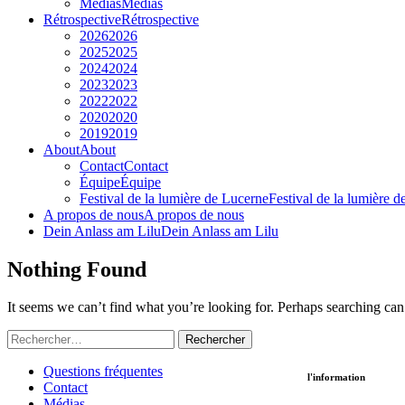
Médias
Médias
Rétrospective
Rétrospective
2026
2026
2025
2025
2024
2024
2023
2023
2022
2022
2020
2020
2019
2019
About
About
Contact
Contact
Équipe
Équipe
Festival de la lumière de Lucerne
Festival de la lumière 
A propos de nous
A propos de nous
Dein Anlass am Lilu
Dein Anlass am Lilu
Nothing Found
It seems we can’t find what you’re looking for. Perhaps searching can
Rechercher :
Questions fréquentes
l'information
Contact
Médias