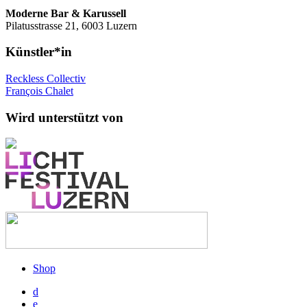
Moderne Bar & Karussell
Pilatusstrasse 21, 6003 Luzern
Künstler*in
Reckless Collectiv
François Chalet
Wird unterstützt von
Skip
to
content
Shop
d
e