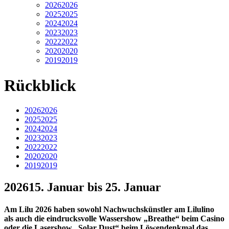
2026
2026
2025
2025
2024
2024
2023
2023
2022
2022
2020
2020
2019
2019
Rückblick
2026
2026
2025
2025
2024
2024
2023
2023
2022
2022
2020
2020
2019
2019
2026
15. Januar bis 25. Januar
Am Lilu 2026 haben sowohl Nachwuchskünstler am Lilulino
als auch die eindrucksvolle Wassershow „Breathe“ beim Casino
oder die Lasershow „Solar Dust“ beim Löwendenkmal das