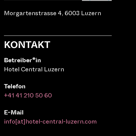
Morgartenstrasse 4, 6003 Luzern
KONTAKT
Betreiber*in
Hotel Central Luzern
ilulino als auch die
Telefon
+41 41 210 50 60
oder die Lasershow
ut verzaubert und in
E-Mail
info[at]hotel-central-luzern.com