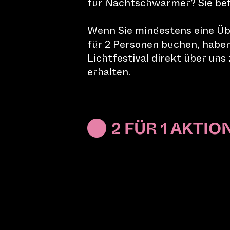
für Nachtschwärmer? Sie befi
Wenn Sie mindestens eine Üb
für 2 Personen buchen, haben 
PROGRAMM
Lichtfestival direkt über uns
erhalten.
2 FÜR 1 AKTIO
B