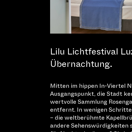
15. Januar bis 25. Januar
2026
Lilu Lichtfestival Lu
Übernachtung.
Am Lilu 2026 haben
Mitten im hippen In-Viertel N
Ausgangspunkt, die Stadt ke
eindrucksvolle Was
wertvolle Sammlung Rosengar
„Solar Dust“ beim 
entfernt. In wenigen Schritte
– die weltberühmte Kapellb
ihren Bann gezogen
andere Sehenswürdigkeiten si