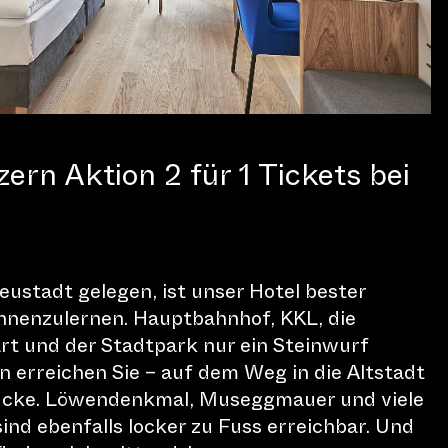
zern Aktion 2 für 1 Tickets bei
 sowohl Nachwuchskünstler am L
eustadt gelegen, ist unser Hotel bester
nnenzulernen. Hauptbahnhof, KKL, die
sershow „Breathe“ beim Casino 
t und der Stadtpark nur ein Steinwurf
Löwendenkmal das Publikum erne
n erreichen Sie – auf dem Weg in die Altstadt
rücke. Löwendenkmal, Museggmauer und viele
.
nd ebenfalls locker zu Fuss erreichbar. Und