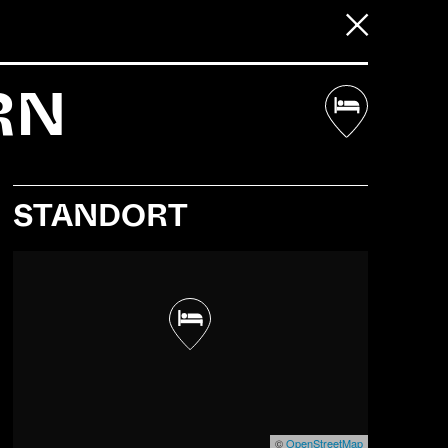
SHOP
D
E
F
MENU
RN
STANDORT
©
OpenStreetMap