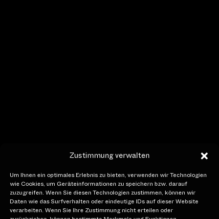
Auskunft
+41 (0)41 227 17 17
hello[at]lichtfestivalluzern.ch
Öffnungszeiten
14. bis 24. Januar 2027
Täglich von 18.00 – 22.00 Uhr
Social Media
Zustimmung verwalten
Um Ihnen ein optimales Erlebnis zu bieten, verwenden wir Technologien
wie Cookies, um Geräteinformationen zu speichern bzw. darauf
zuzugreifen. Wenn Sie diesen Technologien zustimmen, können wir
Member of
Daten wie das Surfverhalten oder eindeutige IDs auf dieser Website
verarbeiten. Wenn Sie Ihre Zustimmung nicht erteilen oder