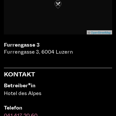
B
©
OpenStreetMap
LILU-FOTOKURS
Furrengasse 3
P&M PHOTO MEDIA Luzern
Furrengasse 3, 6004 Luzern
ZEITEN
TICKETS
KONTAKT
Betreiber*in
Hotel des Alpes
Telefon
AFTERMOVIE
041 417 20 60