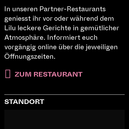
auch die eindrucksvolle
In unseren Partner-Restaurants
Wassershow „Breathe“ beim Casino
geniesst ihr vor oder während dem
oder die Lasershow „Solar Dust“
Lilu leckere Gerichte in gemütlicher
beim Löwendenkmal das Publikum
Atmosphäre. Informiert euch
erneut verzaubert und in ihren Bann
vorgängig online über die jeweiligen
gezogen.
Öffnungszeiten.
ZUM RESTAURANT
PROGRAMM
STANDORT