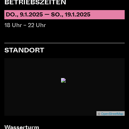
BETRIEBSZEITEN
DO., 9.1.2025 — SO., 19.1.2025
18 Uhr – 22 Uhr
STANDORT
12
©
OpenStreetMap
9. Januar bis 19. Januar
Wasserturm