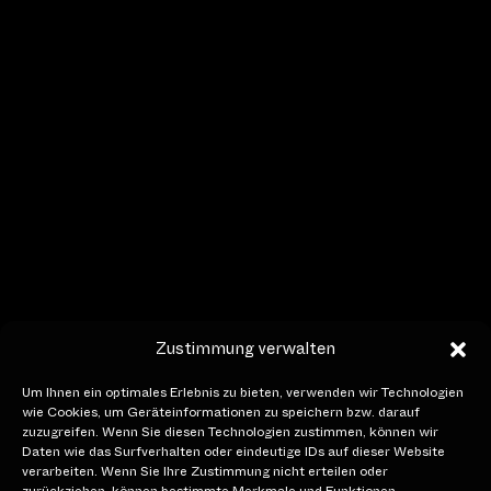
Auskunft
+41 (0)41 227 17 17
hello[at]lichtfestivalluzern.ch
Öffnungszeiten
14. bis 24. Januar 2027
Täglich von 18.00 – 22.00 Uhr
Social Media
Zustimmung verwalten
Um Ihnen ein optimales Erlebnis zu bieten, verwenden wir Technologien
wie Cookies, um Geräteinformationen zu speichern bzw. darauf
zuzugreifen. Wenn Sie diesen Technologien zustimmen, können wir
Member of
Daten wie das Surfverhalten oder eindeutige IDs auf dieser Website
verarbeiten. Wenn Sie Ihre Zustimmung nicht erteilen oder