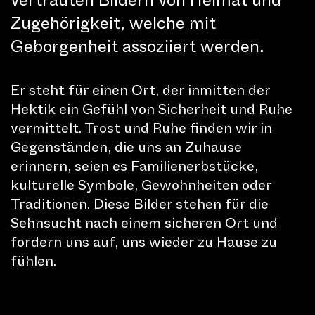
vertrauten Bildern von Heimat und
auch die eindrucksvolle
Zugehörigkeit, welche mit
Wassershow „Breathe“ beim Casino
Geborgenheit assoziiert werden.
oder die Lasershow „Solar Dust“
beim Löwendenkmal das Publikum
Er steht für einen Ort, der inmitten der
erneut verzaubert und in ihren Bann
Hektik ein Gefühl von Sicherheit und Ruhe
vermittelt. Trost und Ruhe finden wir in
gezogen.
Gegenständen, die uns an Zuhause
erinnern, seien es Familienerbstücke,
kulturelle Symbole, Gewohnheiten oder
Traditionen. Diese Bilder stehen für die
PROGRAMM
Sehnsucht nach einem sicheren Ort und
fordern uns auf, uns wieder zu Hause zu
fühlen.