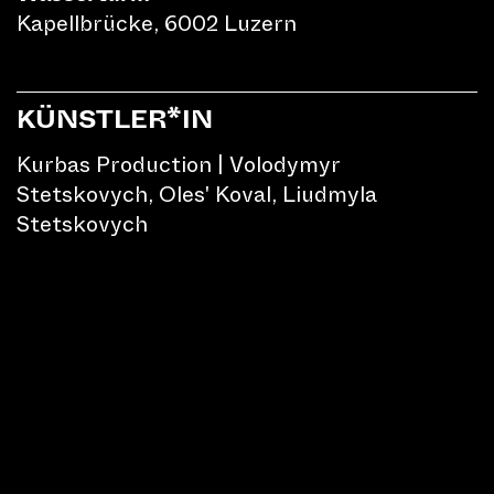
2025
Kapellbrücke, 6002 Luzern
Am Lilu 2025 haben bunte
Schmetterlinge, Quallen, Vögel
KÜNSTLER*IN
sowie die Wasserinstallation Monad
Kurbas Production | Volodymyr
das Publikum verzaubert.
Stetskovych, Oles' Koval, Liudmyla
Stetskovych
PROGRAMM