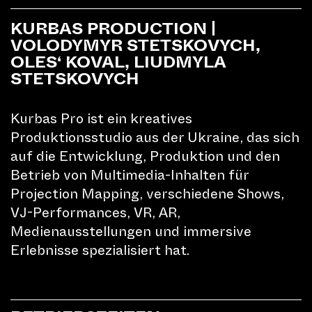
KURBAS PRODUCTION |
VOLODYMYR STETSKOVYCH,
OLES‘ KOVAL, LIUDMYLA
B
STETSKOVYCH
LILU-FOTOKURS
Kurbas Pro ist ein kreatives
P&M PHOTO MEDIA Luzern
Produktionsstudio aus der Ukraine, das sich
auf die Entwicklung, Produktion und den
ZEITEN
Betrieb von Multimedia-Inhalten für
TICKETS
Projection Mapping, verschiedene Shows,
VJ-Performances, VR, AR,
Medienausstellungen und immersive
Erlebnisse spezialisiert hat.
AFTERMOVIE