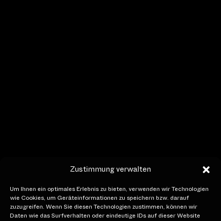
Auskunft
+41 (0)41 227 17 17
hello[at]lichtfestivalluzern.ch
Öffnungszeiten
14. bis 24. Januar 2027
Täglich von 18.00 – 22.00 Uhr
Social Media
Zustimmung verwalten
Um Ihnen ein optimales Erlebnis zu bieten, verwenden wir Technologien
wie Cookies, um Geräteinformationen zu speichern bzw. darauf
zuzugreifen. Wenn Sie diesen Technologien zustimmen, können wir
Member of
Daten wie das Surfverhalten oder eindeutige IDs auf dieser Website