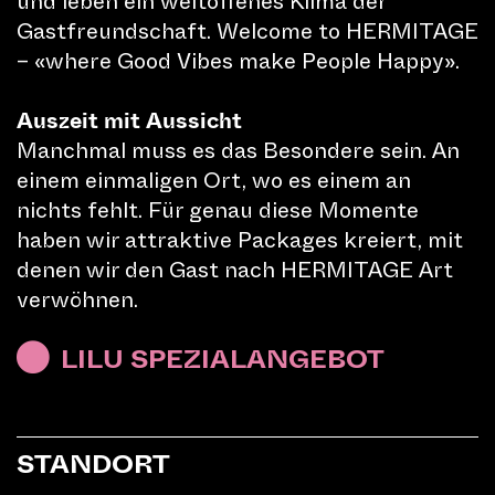
und leben ein weltoffenes Klima der
Gastfreundschaft. Welcome to HERMITAGE
– «where Good Vibes make People Happy».
B
Auszeit mit Aussicht
Manchmal muss es das Besondere sein. An
LILU-FOTOKURS
einem einmaligen Ort, wo es einem an
P&M PHOTO MEDIA Luzern
nichts fehlt. Für genau diese Momente
haben wir attraktive Packages kreiert, mit
ZEITEN
denen wir den Gast nach HERMITAGE Art
verwöhnen.
TICKETS
LILU SPEZIALANGEBOT
STANDORT
AFTERMOVIE