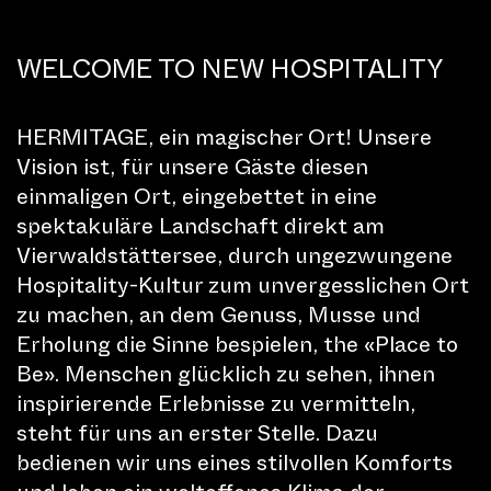
auch die eindrucksvolle
Wassershow „Breathe“ beim Casino
WELCOME TO NEW HOSPITALITY
oder die Lasershow „Solar Dust“
beim Löwendenkmal das Publikum
HERMITAGE, ein magischer Ort! Unsere
Vision ist, für unsere Gäste diesen
erneut verzaubert und in ihren Bann
einmaligen Ort, eingebettet in eine
gezogen.
spektakuläre Landschaft direkt am
Vierwaldstättersee, durch ungezwungene
Hospitality-Kultur zum unvergesslichen Ort
zu machen, an dem Genuss, Musse und
PROGRAMM
Erholung die Sinne bespielen, the «Place to
Be». Menschen glücklich zu sehen, ihnen
inspirierende Erlebnisse zu vermitteln,
steht für uns an erster Stelle. Dazu
bedienen wir uns eines stilvollen Komforts