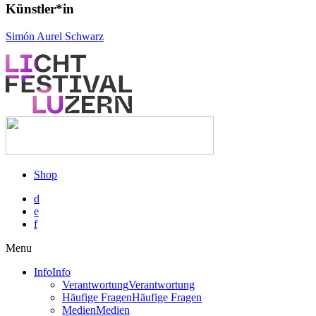
Künstler*in
Simón Aurel Schwarz
Skip
to
content
Shop
d
e
f
Menu
Info
Info
Verantwortung
Verantwortung
Häufige Fragen
Häufige Fragen
Medien
Medien