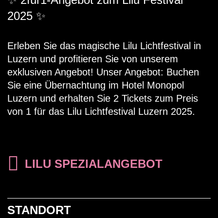
auch die eindrucksvolle Wassershow
2025 ✨
„Breathe“ beim Casino oder die
Lasershow „Solar Dust“ beim
Erleben Sie das magische Lilu Lichtfestival in
Luzern und profitieren Sie von unserem
Löwendenkmal das Publikum erneut
exklusiven Angebot! Unser Angebot: Buchen
verzaubert und in ihren Bann gezogen.
Sie eine Übernachtung im Hotel Monopol
Luzern und erhalten Sie 2 Tickets zum Preis
von 1 für das Lilu Lichtfestival Luzern 2025.
PROGRAMM
LILU SPEZIALANGEBOT
STANDORT