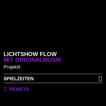
auch die eindrucksvolle Wassershow
„Breathe“ beim Casino oder die
Lasershow „Solar Dust“ beim
Löwendenkmal das Publikum erneut
verzaubert und in ihren Bann
gezogen.
LICHTSHOW FLOW
MIT ORIGINALMUSIK
Projektil
PROGRAMM
SPIELZEITEN
TICKETS