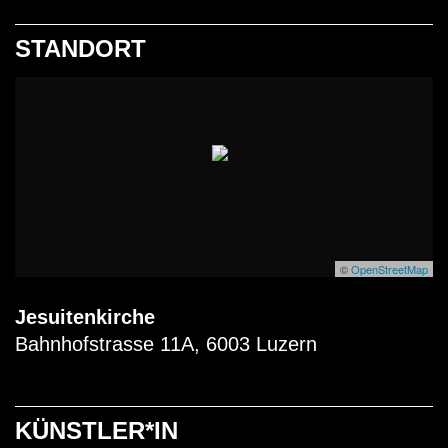
STANDORT
1
MUSEUM OF THE MOON
I
Luke Jerram
BETRIEBSZEITEN
©
OpenStreetMap
Jesuitenkirche
Bahnhofstrasse 11A, 6003 Luzern
KÜNSTLER*IN
AFTERMOVIE