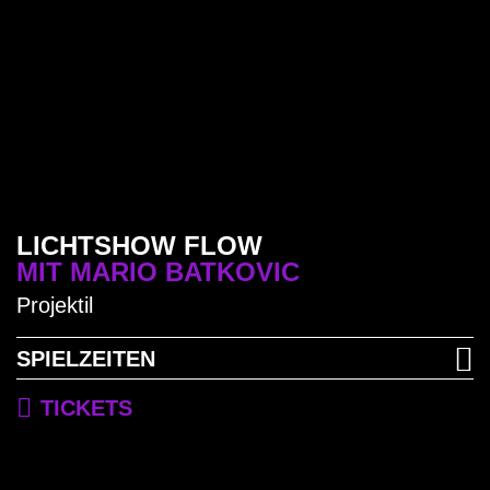
2025
Am Lilu 2025 haben bunte
Schmetterlinge, Quallen, Vögel sowie
die Wasserinstallation Monad das
Publikum verzaubert.
LICHTSHOW FLOW
MIT MARIO BATKOVIC
Projektil
PROGRAMM
SPIELZEITEN
TICKETS