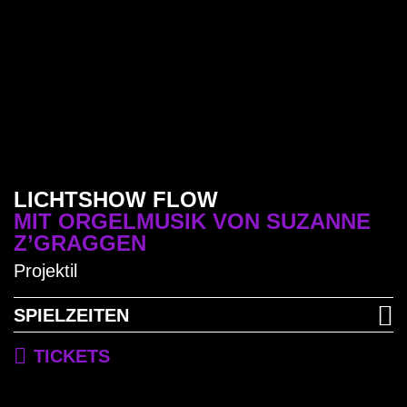
B
LILU-FOTOKURS
P&M PHOTO MEDIA Luzern
LICHTSHOW FLOW
ZEITEN
MIT ORGELMUSIK VON SUZANNE
Z’GRAGGEN
TICKETS
Projektil
SPIELZEITEN
TICKETS
AFTERMOVIE