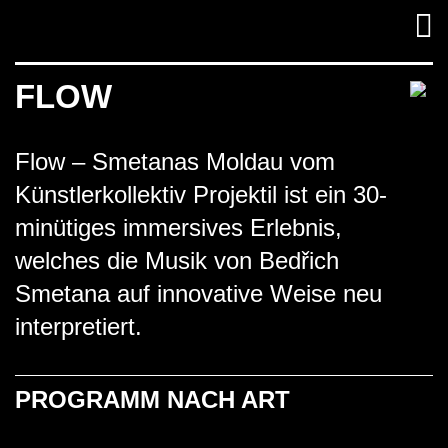
Skip
to
content
FLOW
I
RÜCKBLICK
Flow – Smetanas Moldau vom
RÜCKBLICK
Künstlerkollektiv Projektil ist ein 30-
minütiges immersives Erlebnis,
welches die Musik von Bedřich
Smetana auf innovative Weise neu
15. Januar bis 25. Januar
interpretiert.
2026
PROGRAMM NACH ART
Am Lilu 2026 haben sowohl
Nachwuchskünstler am Lilulino als