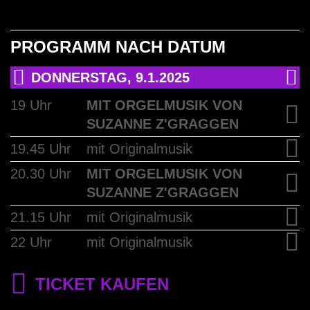
2024
PROGRAMM NACH DATUM
Das Lilu 2024 versetzte Berge, holte
Sterne vom Himmel und lud zu einer
DONNERSTAG, 9.1.2025
Bähnli-Fahrt in die atemberaubende
19 Uhr
MIT ORGELMUSIK VON
Zentralschweizer Bergwelt ein.
SUZANNE Z'GRAGGEN
19.45 Uhr
mit Originalmusik
20.30 Uhr
MIT ORGELMUSIK VON
SUZANNE Z'GRAGGEN
PROGRAMM
21.15 Uhr
mit Originalmusik
22 Uhr
mit Originalmusik
TICKET KAUFEN